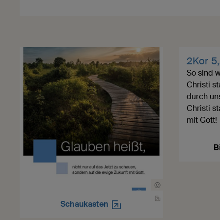
2Kor 5
So sind w
Christi s
durch uns
Christi s
mit Gott!
B
©
Schaukasten