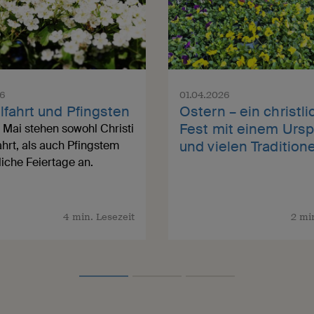
Willkommen in unserer
Willkommen in unserer
Gemeinde Hamburg-
Gemeinde Hamburg-
Lurup!
Lurup!
26
01.04.2026
fahrt und Pfingsten
Ostern – ein christl
Fest mit einem Urs
 Mai stehen sowohl Christi
und vielen Tradition
hrt, als auch Pfingstem
tliche Feiertage an.
4 min. Lesezeit
2 mi