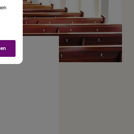
nen
men