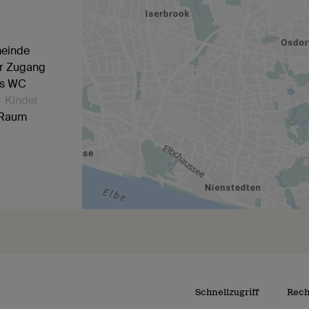
meinde
er Zugang
es WC
r Kinder
-Raum
Schnellzugriff
Rech