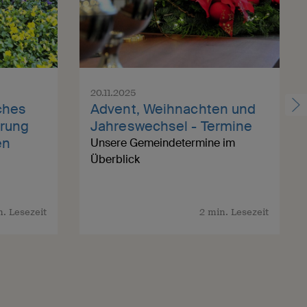
Gemeindejubiläum - 150
Gemeindejubiläum - 150
Unsere Gemeinde
Unsere Gemeinde
Jahre NAK Hamburg-
Jahre NAK Hamburg-
Lurup
Lurup
20.11.2025
iches
Advent, Weihnachten und
prung
Jahreswechsel - Termine
en
Unsere Gemeindetermine im
Überblick
n. Lesezeit
2 min. Lesezeit