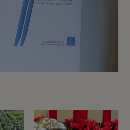
Gemeindejubiläum - 150
Unsere Gemeinde
Jahre NAK Hamburg-
Lurup