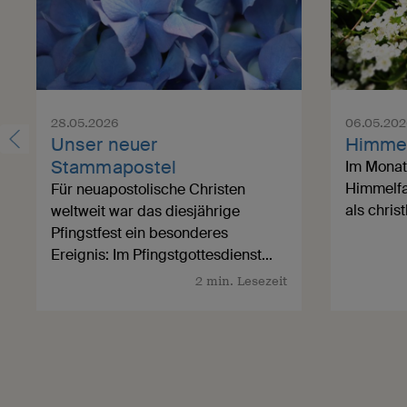
Kontakt
Mehr dazu
28.05.2026
06.05.20
Unser neuer
Himmel
Stammapostel
Im Monat
Himmelfa
Für neuapostolische Christen
als chris
weltweit war das diesjährige
Pfingstfest ein besonderes
Ereignis: Im Pfingstgottesdienst...
2 min. Lesezeit